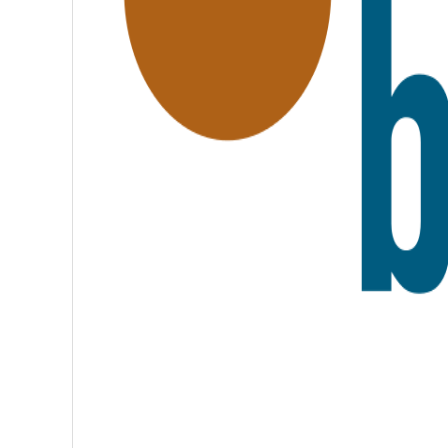
A
T
E
R
N
I
T
É