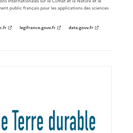
ons Internationales sur le Climat et la Nature et le
ent public français pour les applications des sciences
c.fr
legifrance.gouv.fr
data.gouv.fr