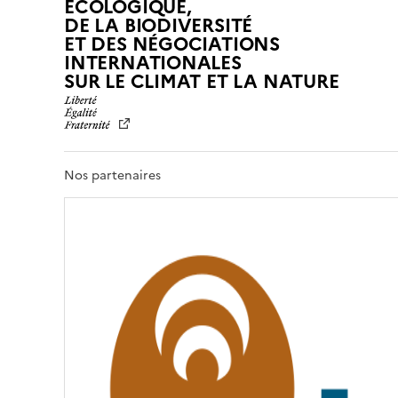
ÉCOLOGIQUE,
DE LA BIODIVERSITÉ
ET DES NÉGOCIATIONS
INTERNATIONALES
L
SUR LE CLIMAT ET LA NATURE
I
B
E
R
T
Nos partenaires
É
,
É
G
A
L
I
T
É
,
F
R