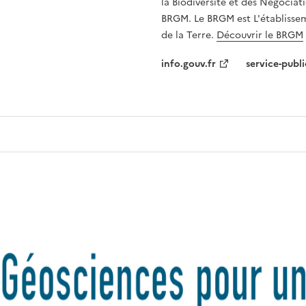
la Biodiversité et des Négociati
BRGM. Le BRGM est L'établissem
de la Terre.
Découvrir le BRGM
info.gouv.fr
service-publi