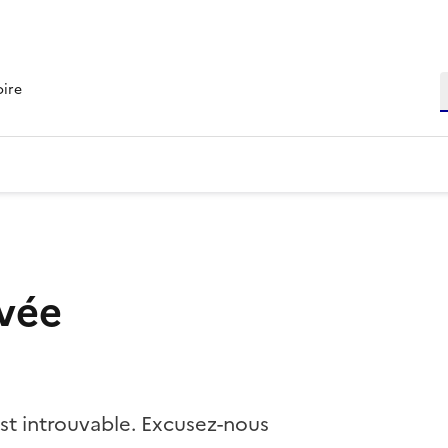
R
oire
vée
st introuvable. Excusez-nous