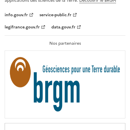
applications des sciences de la Terre.
Découvrir le BRGM
L
I
T
info.gouv.fr
service-public.fr
É
,
legifrance.gouv.fr
data.gouv.fr
F
R
A
T
Nos partenaires
E
R
N
I
T
É