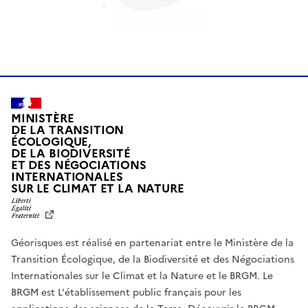
MINISTÈRE
DE LA TRANSITION
ÉCOLOGIQUE,
DE LA BIODIVERSITÉ
ET DES NÉGOCIATIONS
INTERNATIONALES
L
SUR LE CLIMAT ET LA NATURE
I
B
E
R
Géorisques est réalisé en partenariat entre le Ministère de la
T
É
Transition Écologique, de la Biodiversité et des Négociations
,
Internationales sur le Climat et la Nature et le BRGM. Le
É
G
BRGM est L'établissement public français pour les
A