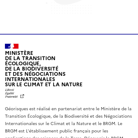
MINISTÈRE
DE LA TRANSITION
ÉCOLOGIQUE,
DE LA BIODIVERSITÉ
ET DES NÉGOCIATIONS
INTERNATIONALES
L
SUR LE CLIMAT ET LA NATURE
I
B
E
R
Géorisques est réalisé en partenariat entre le Ministère de la
T
É
Transition Écologique, de la Biodiversité et des Négociations
,
Internationales sur le Climat et la Nature et le BRGM. Le
É
G
BRGM est L'établissement public français pour les
A