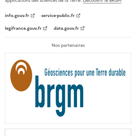
applications des sciences de la Terre.
Découvrir le BRGM
L
I
T
info.gouv.fr
service-public.fr
É
,
legifrance.gouv.fr
data.gouv.fr
F
R
A
T
Nos partenaires
E
R
N
I
T
É