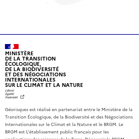
MINISTÈRE
DE LA TRANSITION
ÉCOLOGIQUE,
DE LA BIODIVERSITÉ
ET DES NÉGOCIATIONS
INTERNATIONALES
L
SUR LE CLIMAT ET LA NATURE
I
B
E
R
Géorisques est réalisé en partenariat entre le Ministère de la
T
É
Transition Écologique, de la Biodiversité et des Négociations
,
Internationales sur le Climat et la Nature et le BRGM. Le
É
G
BRGM est L'établissement public français pour les
A