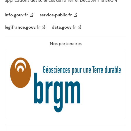
applications des sciences de la Terre.
Découvrir le BRGM
L
I
T
info.gouv.fr
service-public.fr
É
,
legifrance.gouv.fr
data.gouv.fr
F
R
A
T
Nos partenaires
E
R
N
I
T
É