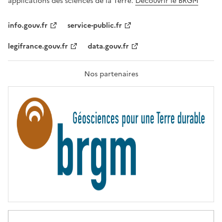
applications des sciences de la Terre.
Découvrir le BRGM
L
I
T
info.gouv.fr
service-public.fr
É
,
legifrance.gouv.fr
data.gouv.fr
F
R
A
T
Nos partenaires
E
R
N
I
T
É