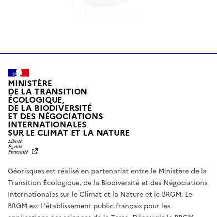
MINISTÈRE
DE LA TRANSITION
ÉCOLOGIQUE,
DE LA BIODIVERSITÉ
ET DES NÉGOCIATIONS
INTERNATIONALES
L
SUR LE CLIMAT ET LA NATURE
I
B
E
R
Géorisques est réalisé en partenariat entre le Ministère de la
T
É
Transition Écologique, de la Biodiversité et des Négociations
,
Internationales sur le Climat et la Nature et le BRGM. Le
É
G
BRGM est L'établissement public français pour les
A