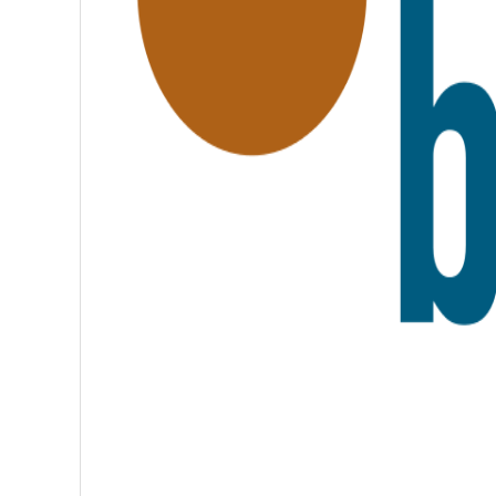
A
T
E
R
N
I
T
É