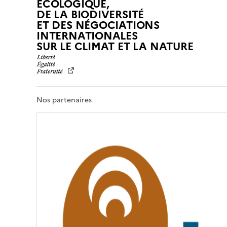
ÉCOLOGIQUE,
DE LA BIODIVERSITÉ
ET DES NÉGOCIATIONS
INTERNATIONALES
L
SUR LE CLIMAT ET LA NATURE
I
B
E
R
T
Nos partenaires
É
,
É
G
A
L
I
T
É
,
F
R