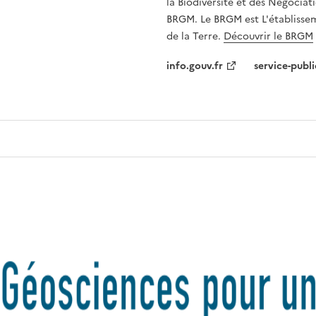
la Biodiversité et des Négociati
BRGM. Le BRGM est L'établissem
de la Terre.
Découvrir le BRGM
info.gouv.fr
service-publi