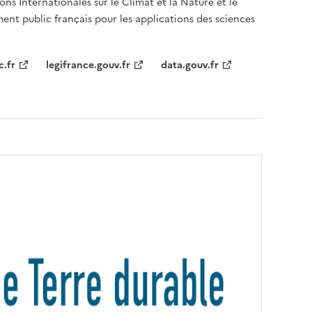
ons Internationales sur le Climat et la Nature et le
ent public français pour les applications des sciences
c.fr
legifrance.gouv.fr
data.gouv.fr