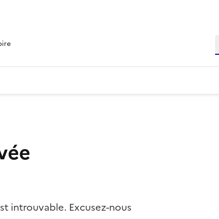
R
oire
vée
st introuvable. Excusez-nous