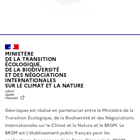
MINISTÈRE
DE LA TRANSITION
ÉCOLOGIQUE,
DE LA BIODIVERSITÉ
ET DES NÉGOCIATIONS
INTERNATIONALES
L
SUR LE CLIMAT ET LA NATURE
I
B
E
R
Géorisques est réalisé en partenariat entre le Ministère de la
T
É
Transition Écologique, de la Biodiversité et des Négociations
,
Internationales sur le Climat et la Nature et le BRGM. Le
É
G
BRGM est L'établissement public français pour les
A