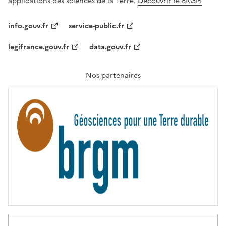
applications des sciences de la Terre.
Découvrir le BRGM
L
I
T
info.gouv.fr
service-public.fr
É
,
legifrance.gouv.fr
data.gouv.fr
F
R
A
T
Nos partenaires
E
R
N
I
T
É