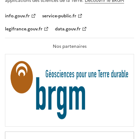
applications des sciences de la Terre.
Découvrir le BRGM
L
I
T
info.gouv.fr
service-public.fr
É
,
legifrance.gouv.fr
data.gouv.fr
F
R
A
T
Nos partenaires
E
R
N
I
T
É