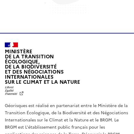
MINISTÈRE
DE LA TRANSITION
ÉCOLOGIQUE,
DE LA BIODIVERSITÉ
ET DES NÉGOCIATIONS
INTERNATIONALES
L
SUR LE CLIMAT ET LA NATURE
I
B
E
R
Géorisques est réalisé en partenariat entre le Ministère de la
T
É
Transition Écologique, de la Biodiversité et des Négociations
,
Internationales sur le Climat et la Nature et le BRGM. Le
É
G
BRGM est L'établissement public français pour les
A