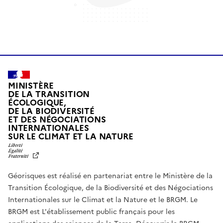
MINISTÈRE
DE LA TRANSITION
ÉCOLOGIQUE,
DE LA BIODIVERSITÉ
ET DES NÉGOCIATIONS
INTERNATIONALES
L
SUR LE CLIMAT ET LA NATURE
I
B
E
R
Géorisques est réalisé en partenariat entre le Ministère de la
T
É
Transition Écologique, de la Biodiversité et des Négociations
,
Internationales sur le Climat et la Nature et le BRGM. Le
É
G
BRGM est L'établissement public français pour les
A