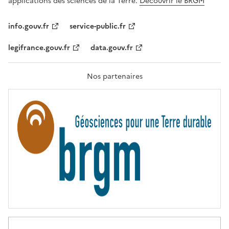
applications des sciences de la Terre.
Découvrir le BRGM
L
I
T
info.gouv.fr
service-public.fr
É
,
legifrance.gouv.fr
data.gouv.fr
F
R
A
T
Nos partenaires
E
R
N
I
T
É