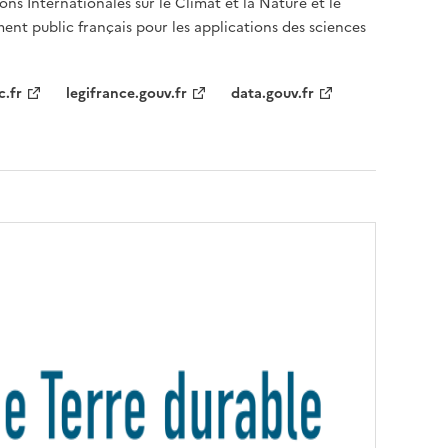
ons Internationales sur le Climat et la Nature et le
ent public français pour les applications des sciences
c.fr
legifrance.gouv.fr
data.gouv.fr