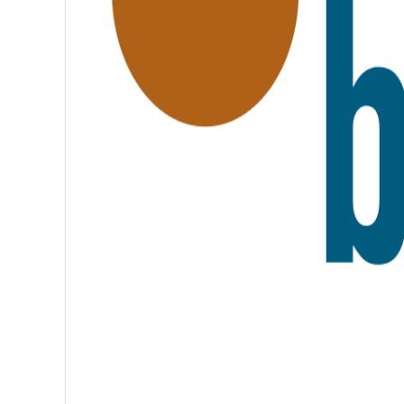
A
T
E
R
N
I
T
É