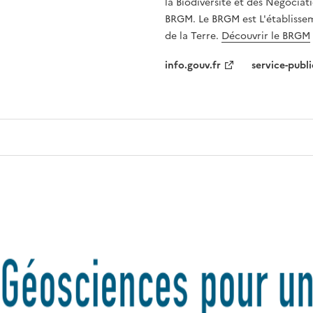
la Biodiversité et des Négociati
BRGM. Le BRGM est L'établissem
de la Terre.
Découvrir le BRGM
info.gouv.fr
service-publi