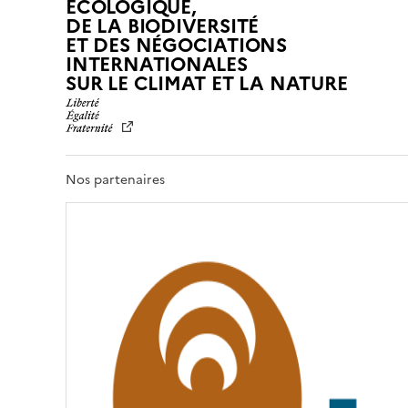
ÉCOLOGIQUE,
DE LA BIODIVERSITÉ
ET DES NÉGOCIATIONS
INTERNATIONALES
L
SUR LE CLIMAT ET LA NATURE
I
B
E
R
T
Nos partenaires
É
,
É
G
A
L
I
T
É
,
F
R