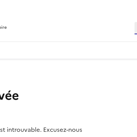
R
oire
vée
st introuvable. Excusez-nous