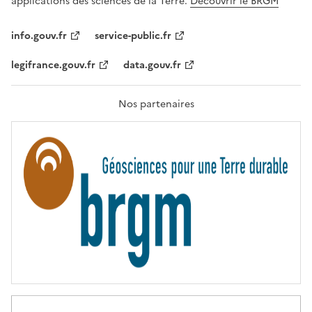
applications des sciences de la Terre.
Découvrir le BRGM
L
I
T
info.gouv.fr
service-public.fr
É
,
legifrance.gouv.fr
data.gouv.fr
F
R
A
T
Nos partenaires
E
R
N
I
T
É