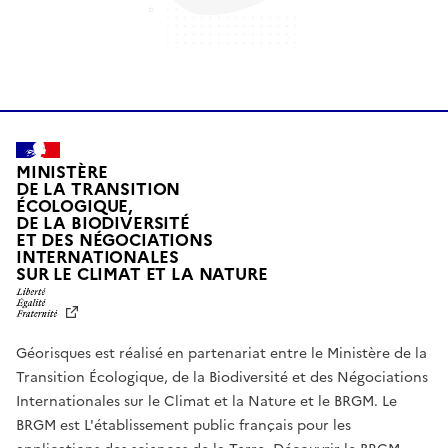
MINISTÈRE
DE LA TRANSITION
ÉCOLOGIQUE,
DE LA BIODIVERSITÉ
ET DES NÉGOCIATIONS
INTERNATIONALES
L
SUR LE CLIMAT ET LA NATURE
I
B
E
R
Géorisques est réalisé en partenariat entre le Ministère de la
T
É
Transition Écologique, de la Biodiversité et des Négociations
,
Internationales sur le Climat et la Nature et le BRGM. Le
É
G
BRGM est L'établissement public français pour les
A