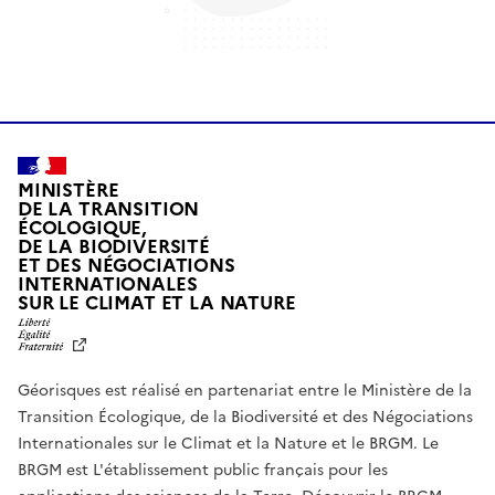
MINISTÈRE
DE LA TRANSITION
ÉCOLOGIQUE,
DE LA BIODIVERSITÉ
ET DES NÉGOCIATIONS
INTERNATIONALES
L
SUR LE CLIMAT ET LA NATURE
I
B
E
R
Géorisques est réalisé en partenariat entre le Ministère de la
T
É
Transition Écologique, de la Biodiversité et des Négociations
,
Internationales sur le Climat et la Nature et le BRGM. Le
É
G
BRGM est L'établissement public français pour les
A