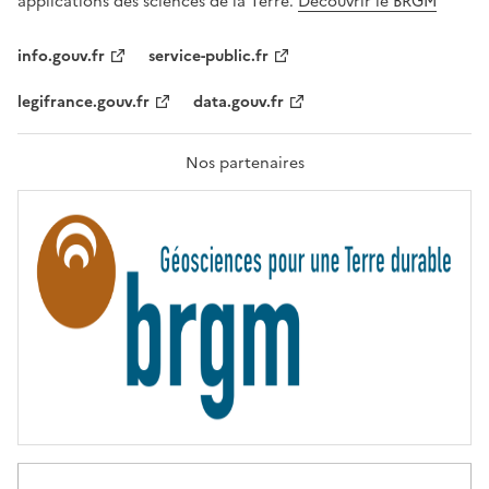
applications des sciences de la Terre.
Découvrir le BRGM
L
I
T
info.gouv.fr
service-public.fr
É
,
legifrance.gouv.fr
data.gouv.fr
F
R
A
T
Nos partenaires
E
R
N
I
T
É