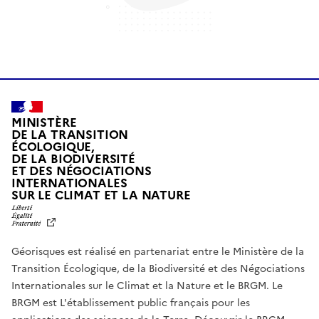
MINISTÈRE
DE LA TRANSITION
ÉCOLOGIQUE,
DE LA BIODIVERSITÉ
ET DES NÉGOCIATIONS
INTERNATIONALES
L
SUR LE CLIMAT ET LA NATURE
I
B
E
R
Géorisques est réalisé en partenariat entre le Ministère de la
T
É
Transition Écologique, de la Biodiversité et des Négociations
,
Internationales sur le Climat et la Nature et le BRGM. Le
É
G
BRGM est L'établissement public français pour les
A