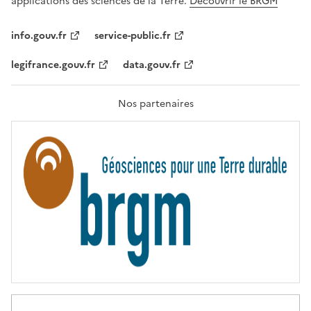
applications des sciences de la Terre.
Découvrir le BRGM
L
I
T
info.gouv.fr
service-public.fr
É
,
legifrance.gouv.fr
data.gouv.fr
F
R
A
T
Nos partenaires
E
R
N
I
T
É