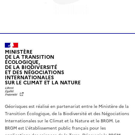
MINISTÈRE
DE LA TRANSITION
ÉCOLOGIQUE,
DE LA BIODIVERSITÉ
ET DES NÉGOCIATIONS
INTERNATIONALES
L
SUR LE CLIMAT ET LA NATURE
I
B
E
R
Géorisques est réalisé en partenariat entre le Ministère de la
T
É
Transition Écologique, de la Biodiversité et des Négociations
,
Internationales sur le Climat et la Nature et le BRGM. Le
É
G
BRGM est L'établissement public français pour les
A