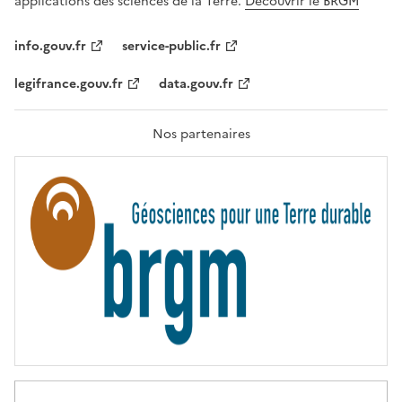
applications des sciences de la Terre.
Découvrir le BRGM
L
I
T
info.gouv.fr
service-public.fr
É
,
legifrance.gouv.fr
data.gouv.fr
F
R
A
T
Nos partenaires
E
R
N
I
T
É