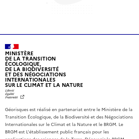
MINISTÈRE
DE LA TRANSITION
ÉCOLOGIQUE,
DE LA BIODIVERSITÉ
ET DES NÉGOCIATIONS
INTERNATIONALES
L
SUR LE CLIMAT ET LA NATURE
I
B
E
R
Géorisques est réalisé en partenariat entre le Ministère de la
T
É
Transition Écologique, de la Biodiversité et des Négociations
,
Internationales sur le Climat et la Nature et le BRGM. Le
É
G
BRGM est L'établissement public français pour les
A