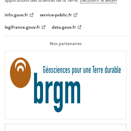
applications des sciences de la Terre.
Découvrir le BRGM
L
I
T
info.gouv.fr
service-public.fr
É
,
legifrance.gouv.fr
data.gouv.fr
F
R
A
T
Nos partenaires
E
R
N
I
T
É