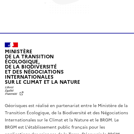
MINISTÈRE
DE LA TRANSITION
ÉCOLOGIQUE,
DE LA BIODIVERSITÉ
ET DES NÉGOCIATIONS
INTERNATIONALES
L
SUR LE CLIMAT ET LA NATURE
I
B
E
R
Géorisques est réalisé en partenariat entre le Ministère de la
T
É
Transition Écologique, de la Biodiversité et des Négociations
,
Internationales sur le Climat et la Nature et le BRGM. Le
É
G
BRGM est L'établissement public français pour les
A