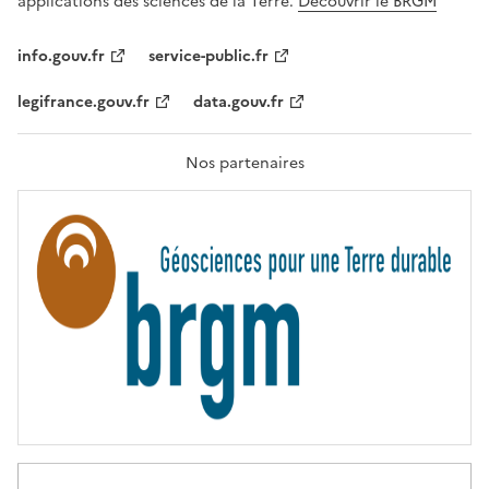
applications des sciences de la Terre.
Découvrir le BRGM
L
I
T
info.gouv.fr
service-public.fr
É
,
legifrance.gouv.fr
data.gouv.fr
F
R
A
T
Nos partenaires
E
R
N
I
T
É