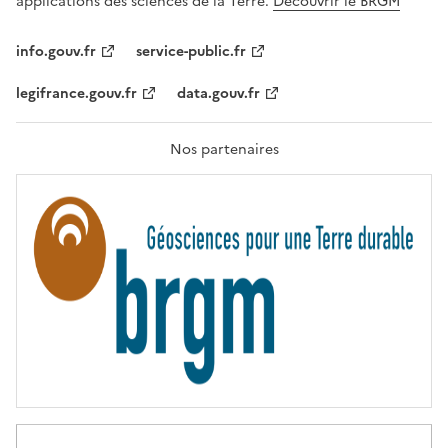
applications des sciences de la Terre.
Découvrir le BRGM
L
I
T
info.gouv.fr
service-public.fr
É
,
legifrance.gouv.fr
data.gouv.fr
F
R
A
T
Nos partenaires
E
R
N
I
T
É