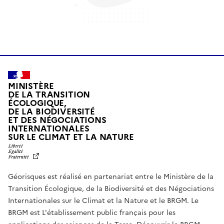
MINISTÈRE
DE LA TRANSITION
ÉCOLOGIQUE,
DE LA BIODIVERSITÉ
ET DES NÉGOCIATIONS
INTERNATIONALES
L
SUR LE CLIMAT ET LA NATURE
I
B
E
R
Géorisques est réalisé en partenariat entre le Ministère de la
T
É
Transition Écologique, de la Biodiversité et des Négociations
,
Internationales sur le Climat et la Nature et le BRGM. Le
É
G
BRGM est L'établissement public français pour les
A