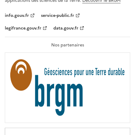
applications des sciences de la Terre.
Découvrir le BRGM
L
I
T
info.gouv.fr
service-public.fr
É
,
legifrance.gouv.fr
data.gouv.fr
F
R
A
T
Nos partenaires
E
R
N
I
T
É