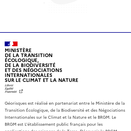
MINISTÈRE
DE LA TRANSITION
ÉCOLOGIQUE,
DE LA BIODIVERSITÉ
ET DES NÉGOCIATIONS
INTERNATIONALES
L
SUR LE CLIMAT ET LA NATURE
I
B
E
R
Géorisques est réalisé en partenariat entre le Ministère de la
T
É
Transition Écologique, de la Biodiversité et des Négociations
,
Internationales sur le Climat et la Nature et le BRGM. Le
É
G
BRGM est L'établissement public français pour les
A