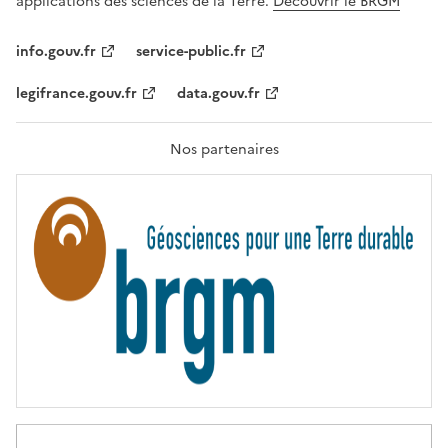
applications des sciences de la Terre.
Découvrir le BRGM
L
I
T
info.gouv.fr
service-public.fr
É
,
legifrance.gouv.fr
data.gouv.fr
F
R
A
T
Nos partenaires
E
R
N
I
T
É