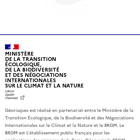
MINISTÈRE
DE LA TRANSITION
ÉCOLOGIQUE,
DE LA BIODIVERSITÉ
ET DES NÉGOCIATIONS
INTERNATIONALES
L
SUR LE CLIMAT ET LA NATURE
I
B
E
R
Géorisques est réalisé en partenariat entre le Ministère de la
T
É
Transition Écologique, de la Biodiversité et des Négociations
,
Internationales sur le Climat et la Nature et le BRGM. Le
É
G
BRGM est L'établissement public français pour les
A