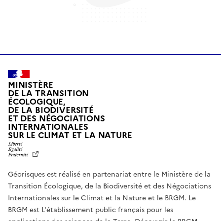
MINISTÈRE
DE LA TRANSITION
ÉCOLOGIQUE,
DE LA BIODIVERSITÉ
ET DES NÉGOCIATIONS
INTERNATIONALES
L
SUR LE CLIMAT ET LA NATURE
I
B
E
R
Géorisques est réalisé en partenariat entre le Ministère de la
T
É
Transition Écologique, de la Biodiversité et des Négociations
,
Internationales sur le Climat et la Nature et le BRGM. Le
É
G
BRGM est L'établissement public français pour les
A