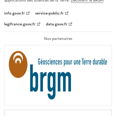
applications des sciences de la Terre.
Découvrir le BRGM
L
I
T
info.gouv.fr
service-public.fr
É
,
legifrance.gouv.fr
data.gouv.fr
F
R
A
T
Nos partenaires
E
R
N
I
T
É