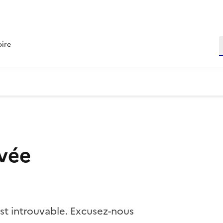
R
oire
vée
st introuvable. Excusez-nous