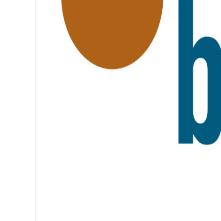
A
T
E
R
N
I
T
É