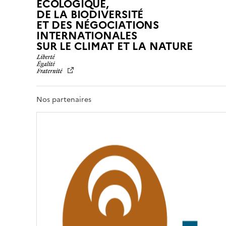
ÉCOLOGIQUE,
DE LA BIODIVERSITÉ
ET DES NÉGOCIATIONS
INTERNATIONALES
L
SUR LE CLIMAT ET LA NATURE
I
B
E
R
T
Nos partenaires
É
,
É
G
A
L
I
T
É
,
F
R