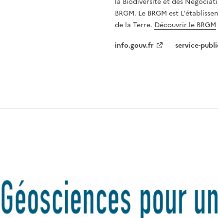
la Biodiversité et des Négociati
BRGM. Le BRGM est L'établissem
de la Terre.
Découvrir le BRGM
info.gouv.fr
service-publi