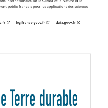
ons Internationales sur le Climat et la Nature et le
ent public français pour les applications des sciences
c.fr
legifrance.gouv.fr
data.gouv.fr