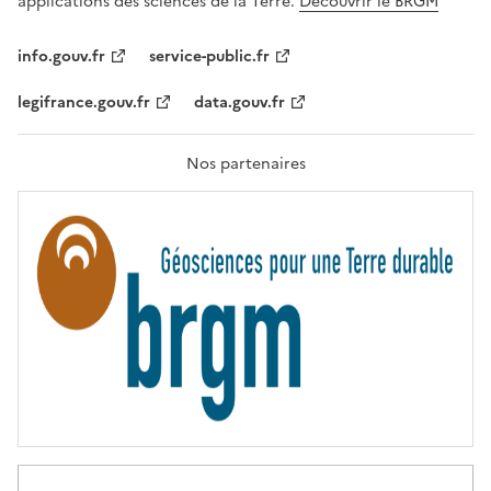
applications des sciences de la Terre.
Découvrir le BRGM
L
I
T
info.gouv.fr
service-public.fr
É
,
legifrance.gouv.fr
data.gouv.fr
F
R
A
T
Nos partenaires
E
R
N
I
T
É