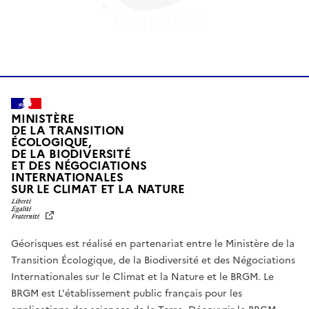
MINISTÈRE
DE LA TRANSITION
ÉCOLOGIQUE,
DE LA BIODIVERSITÉ
ET DES NÉGOCIATIONS
INTERNATIONALES
L
SUR LE CLIMAT ET LA NATURE
I
B
E
R
Géorisques est réalisé en partenariat entre le Ministère de la
T
É
Transition Écologique, de la Biodiversité et des Négociations
,
Internationales sur le Climat et la Nature et le BRGM. Le
É
G
BRGM est L'établissement public français pour les
A