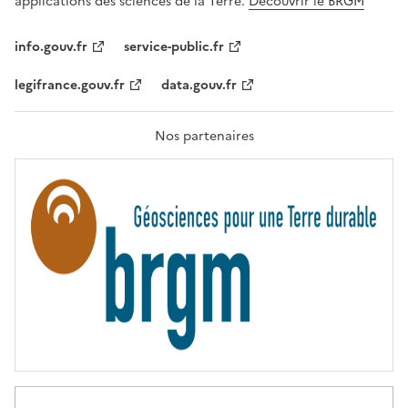
applications des sciences de la Terre.
Découvrir le BRGM
L
I
T
info.gouv.fr
service-public.fr
É
,
legifrance.gouv.fr
data.gouv.fr
F
R
A
T
Nos partenaires
E
R
N
I
T
É