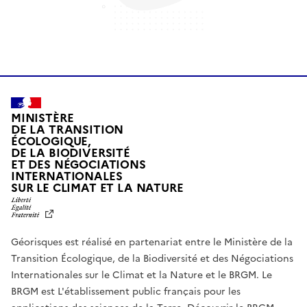
MINISTÈRE
DE LA TRANSITION
ÉCOLOGIQUE,
DE LA BIODIVERSITÉ
ET DES NÉGOCIATIONS
INTERNATIONALES
L
SUR LE CLIMAT ET LA NATURE
I
B
E
R
Géorisques est réalisé en partenariat entre le Ministère de la
T
É
Transition Écologique, de la Biodiversité et des Négociations
,
Internationales sur le Climat et la Nature et le BRGM. Le
É
G
BRGM est L'établissement public français pour les
A