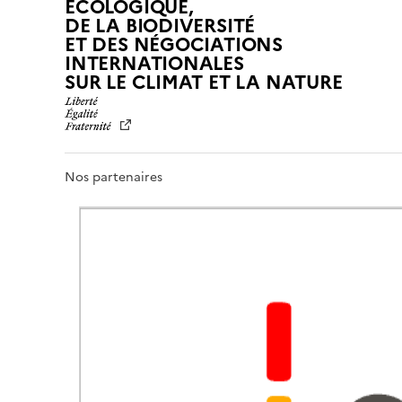
ÉCOLOGIQUE,
DE LA BIODIVERSITÉ
ET DES NÉGOCIATIONS
INTERNATIONALES
L
SUR LE CLIMAT ET LA NATURE
I
B
E
R
T
Nos partenaires
É
,
É
G
A
L
I
T
É
,
F
R