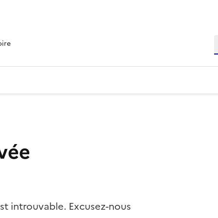
R
oire
vée
st introuvable. Excusez-nous