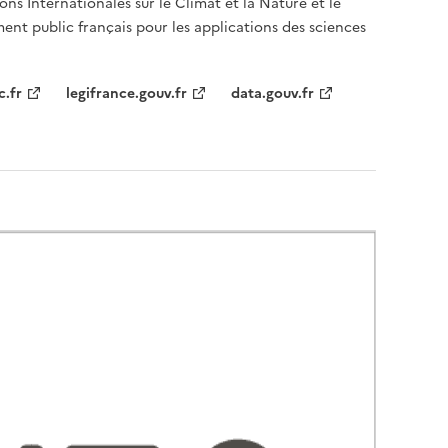
ons Internationales sur le Climat et la Nature et le
ent public français pour les applications des sciences
c.fr
legifrance.gouv.fr
data.gouv.fr