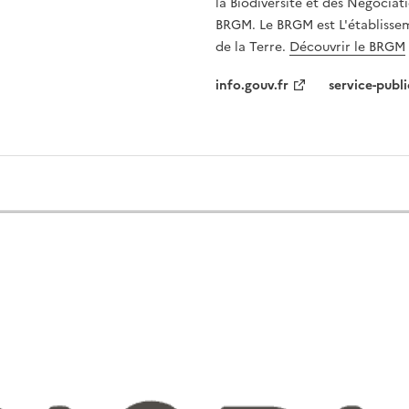
la Biodiversité et des Négociati
BRGM. Le BRGM est L'établissem
de la Terre.
Découvrir le BRGM
info.gouv.fr
service-publi