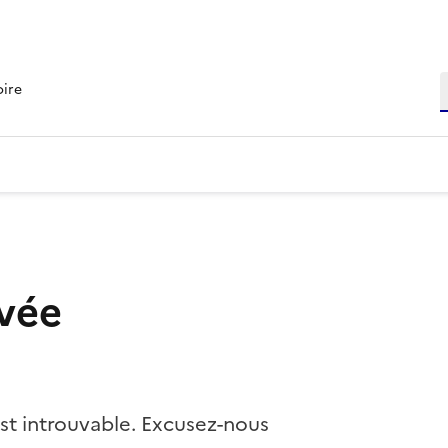
R
oire
vée
st introuvable. Excusez-nous