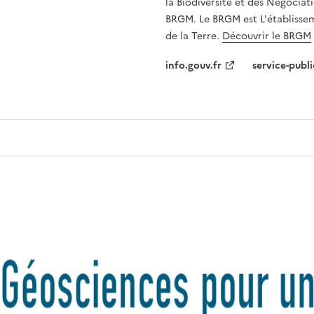
la Biodiversité et des Négociati
BRGM. Le BRGM est L'établissem
de la Terre.
Découvrir le BRGM
info.gouv.fr
service-publi