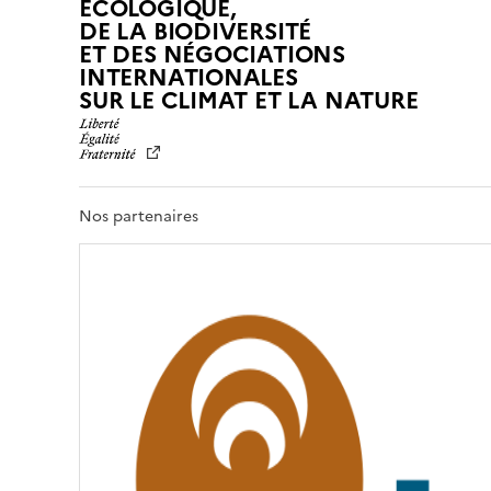
ÉCOLOGIQUE,
DE LA BIODIVERSITÉ
ET DES NÉGOCIATIONS
INTERNATIONALES
L
SUR LE CLIMAT ET LA NATURE
I
B
E
R
T
Nos partenaires
É
,
É
G
A
L
I
T
É
,
F
R