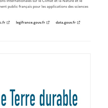
ons Internationales sur le Climat et la Nature et le
ent public français pour les applications des sciences
c.fr
legifrance.gouv.fr
data.gouv.fr