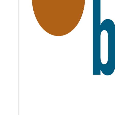
A
T
E
R
N
I
T
É