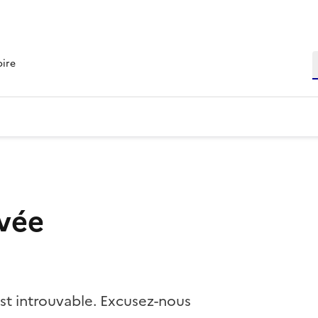
R
oire
vée
st introuvable. Excusez-nous