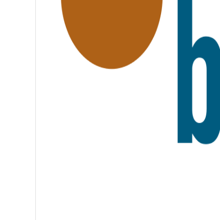
A
T
E
R
N
I
T
É