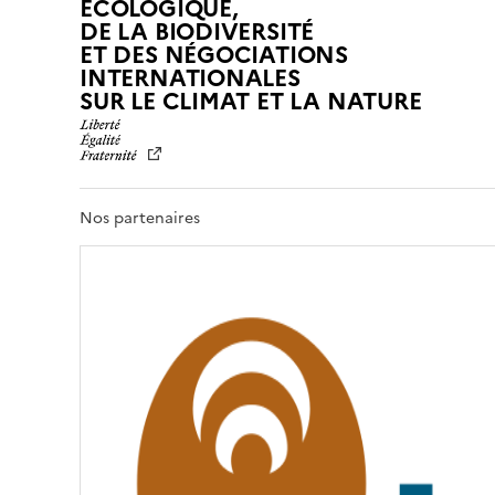
ÉCOLOGIQUE,
DE LA BIODIVERSITÉ
ET DES NÉGOCIATIONS
INTERNATIONALES
L
SUR LE CLIMAT ET LA NATURE
I
B
E
R
T
Nos partenaires
É
,
É
G
A
L
I
T
É
,
F
R