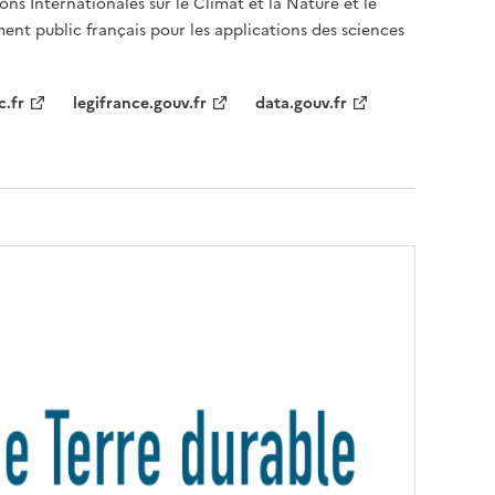
ons Internationales sur le Climat et la Nature et le
ent public français pour les applications des sciences
c.fr
legifrance.gouv.fr
data.gouv.fr