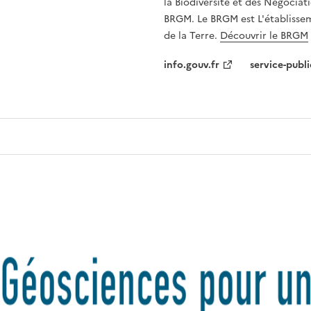
la Biodiversité et des Négociati
BRGM. Le BRGM est L'établissem
de la Terre.
Découvrir le BRGM
info.gouv.fr
service-publi