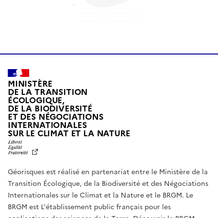
MINISTÈRE
DE LA TRANSITION
ÉCOLOGIQUE,
DE LA BIODIVERSITÉ
ET DES NÉGOCIATIONS
INTERNATIONALES
L
SUR LE CLIMAT ET LA NATURE
I
B
E
R
Géorisques est réalisé en partenariat entre le Ministère de la
T
É
Transition Écologique, de la Biodiversité et des Négociations
,
Internationales sur le Climat et la Nature et le BRGM. Le
É
G
BRGM est L'établissement public français pour les
A