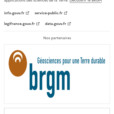
applications des sciences de la Terre.
Découvrir le BRGM
L
I
T
info.gouv.fr
service-public.fr
É
,
legifrance.gouv.fr
data.gouv.fr
F
R
A
T
Nos partenaires
E
R
N
I
T
É