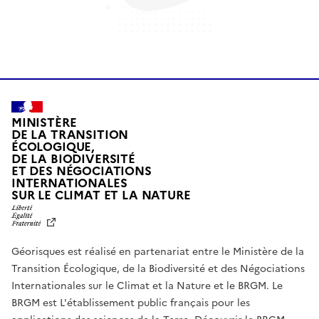
MINISTÈRE
DE LA TRANSITION
ÉCOLOGIQUE,
DE LA BIODIVERSITÉ
ET DES NÉGOCIATIONS
INTERNATIONALES
L
SUR LE CLIMAT ET LA NATURE
I
B
E
R
Géorisques est réalisé en partenariat entre le Ministère de la
T
É
Transition Écologique, de la Biodiversité et des Négociations
,
Internationales sur le Climat et la Nature et le BRGM. Le
É
G
BRGM est L'établissement public français pour les
A