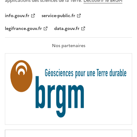
applications des sciences de la Terre.
Découvrir le BRGM
L
I
T
info.gouv.fr
service-public.fr
É
,
legifrance.gouv.fr
data.gouv.fr
F
R
A
T
Nos partenaires
E
R
N
I
T
É