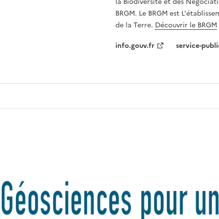
la Biodiversité et des Négociati
BRGM. Le BRGM est L'établissem
de la Terre.
Découvrir le BRGM
info.gouv.fr
service-publi