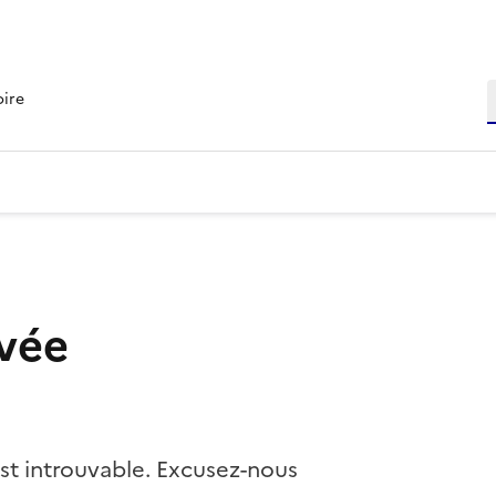
R
oire
vée
st introuvable. Excusez-nous