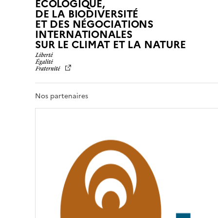
ÉCOLOGIQUE,
DE LA BIODIVERSITÉ
ET DES NÉGOCIATIONS
INTERNATIONALES
L
SUR LE CLIMAT ET LA NATURE
I
B
E
R
T
Nos partenaires
É
,
É
G
A
L
I
T
É
,
F
R