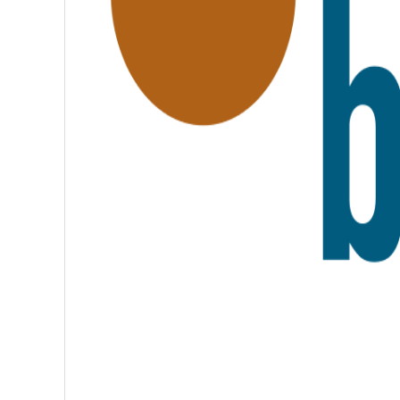
A
T
E
R
N
I
T
É