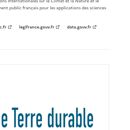
ons Internationales sur le Climat et la Nature et le
ent public français pour les applications des sciences
c.fr
legifrance.gouv.fr
data.gouv.fr