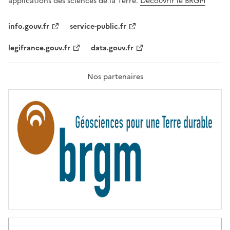
applications des sciences de la Terre.
Découvrir le BRGM
L
I
T
info.gouv.fr
service-public.fr
É
,
legifrance.gouv.fr
data.gouv.fr
F
R
A
T
Nos partenaires
E
R
N
I
T
É