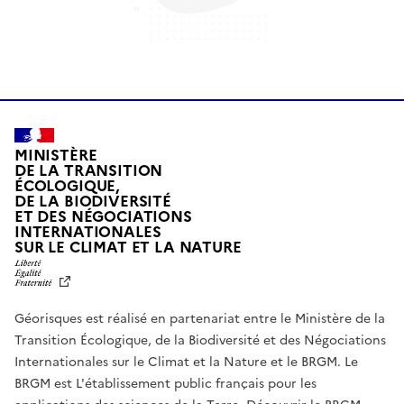
MINISTÈRE
DE LA TRANSITION
ÉCOLOGIQUE,
DE LA BIODIVERSITÉ
ET DES NÉGOCIATIONS
INTERNATIONALES
L
SUR LE CLIMAT ET LA NATURE
I
B
E
R
Géorisques est réalisé en partenariat entre le Ministère de la
T
É
Transition Écologique, de la Biodiversité et des Négociations
,
Internationales sur le Climat et la Nature et le BRGM. Le
É
G
BRGM est L'établissement public français pour les
A