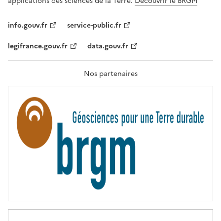
applications des sciences de la Terre.
Découvrir le BRGM
L
I
T
info.gouv.fr
service-public.fr
É
,
legifrance.gouv.fr
data.gouv.fr
F
R
A
T
Nos partenaires
E
R
N
I
T
É