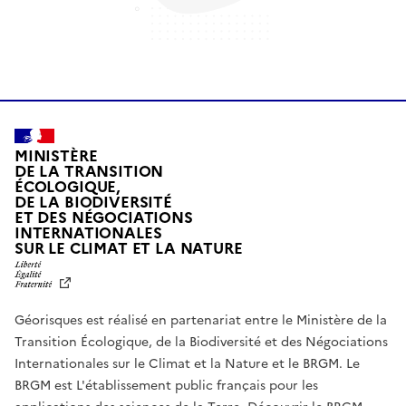
MINISTÈRE
DE LA TRANSITION
ÉCOLOGIQUE,
DE LA BIODIVERSITÉ
ET DES NÉGOCIATIONS
INTERNATIONALES
L
SUR LE CLIMAT ET LA NATURE
I
B
E
R
Géorisques est réalisé en partenariat entre le Ministère de la
T
É
Transition Écologique, de la Biodiversité et des Négociations
,
Internationales sur le Climat et la Nature et le BRGM. Le
É
G
BRGM est L'établissement public français pour les
A