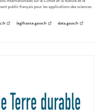
ons Internationales sur le Climat et la Nature et le
ent public français pour les applications des sciences
c.fr
legifrance.gouv.fr
data.gouv.fr