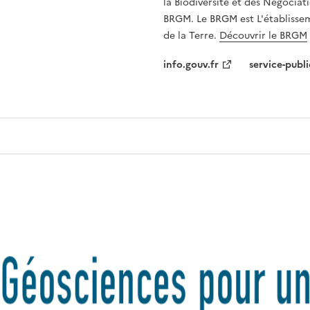
la Biodiversité et des Négociati
BRGM. Le BRGM est L'établissem
de la Terre.
Découvrir le BRGM
info.gouv.fr
service-publi