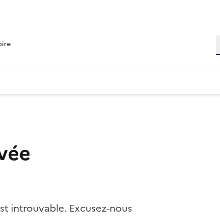
R
oire
vée
st introuvable. Excusez-nous