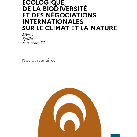
ÉCOLOGIQUE,
DE LA BIODIVERSITÉ
ET DES NÉGOCIATIONS
INTERNATIONALES
L
SUR LE CLIMAT ET LA NATURE
I
B
E
R
T
Nos partenaires
É
,
É
G
A
L
I
T
É
,
F
R