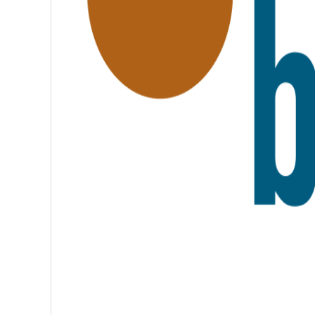
A
T
E
R
N
I
T
É