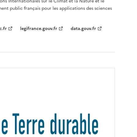
ons Internationales sur le Climat et la Nature et le
ent public français pour les applications des sciences
c.fr
legifrance.gouv.fr
data.gouv.fr