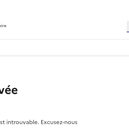
R
oire
vée
st introuvable. Excusez-nous