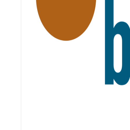
A
T
E
R
N
I
T
É