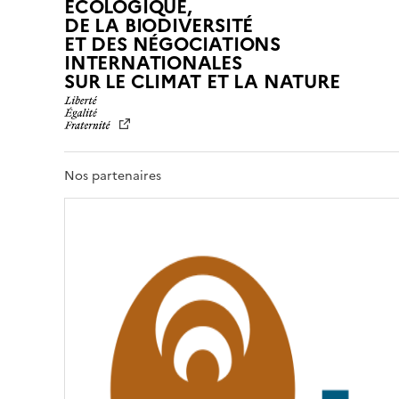
ÉCOLOGIQUE,
DE LA BIODIVERSITÉ
ET DES NÉGOCIATIONS
INTERNATIONALES
L
SUR LE CLIMAT ET LA NATURE
I
B
E
R
T
Nos partenaires
É
,
É
G
A
L
I
T
É
,
F
R