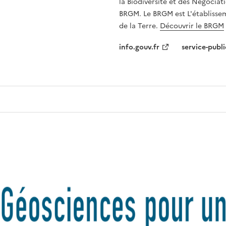
la Biodiversité et des Négociati
BRGM. Le BRGM est L'établissem
de la Terre.
Découvrir le BRGM
info.gouv.fr
service-publi