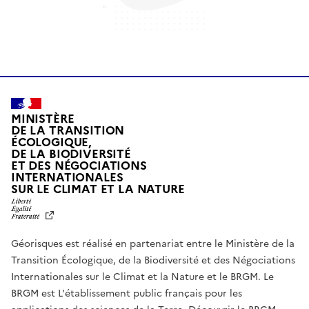
MINISTÈRE
DE LA TRANSITION
ÉCOLOGIQUE,
DE LA BIODIVERSITÉ
ET DES NÉGOCIATIONS
INTERNATIONALES
L
SUR LE CLIMAT ET LA NATURE
I
B
E
R
Géorisques est réalisé en partenariat entre le Ministère de la
T
É
Transition Écologique, de la Biodiversité et des Négociations
,
Internationales sur le Climat et la Nature et le BRGM. Le
É
G
BRGM est L'établissement public français pour les
A