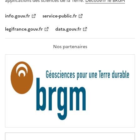
applications des sciences de la Terre.
Découvrir le BRGM
L
I
T
info.gouv.fr
service-public.fr
É
,
legifrance.gouv.fr
data.gouv.fr
F
R
A
T
Nos partenaires
E
R
N
I
T
É