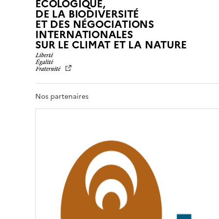
ÉCOLOGIQUE,
DE LA BIODIVERSITÉ
ET DES NÉGOCIATIONS
INTERNATIONALES
L
SUR LE CLIMAT ET LA NATURE
I
B
E
R
T
Nos partenaires
É
,
É
G
A
L
I
T
É
,
F
R