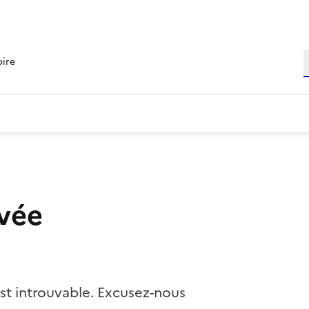
R
oire
vée
st introuvable. Excusez-nous