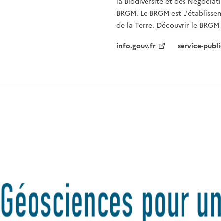
la Biodiversité et des Négociati
BRGM. Le BRGM est L'établissem
de la Terre.
Découvrir le BRGM
info.gouv.fr
service-publi