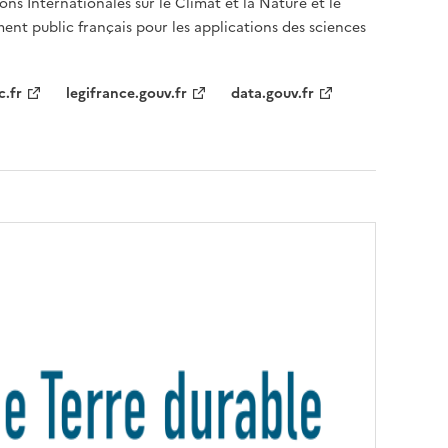
ons Internationales sur le Climat et la Nature et le
ent public français pour les applications des sciences
c.fr
legifrance.gouv.fr
data.gouv.fr