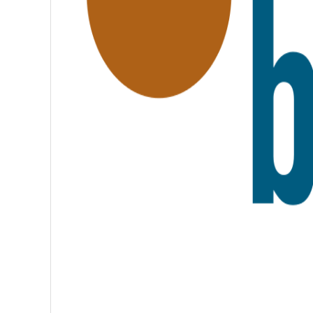
A
T
E
R
N
I
T
É