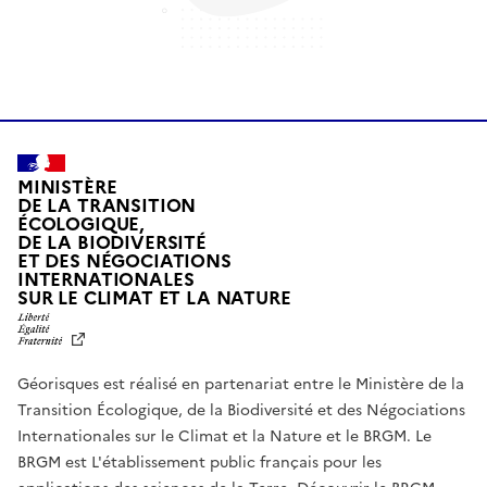
MINISTÈRE
DE LA TRANSITION
ÉCOLOGIQUE,
DE LA BIODIVERSITÉ
ET DES NÉGOCIATIONS
INTERNATIONALES
L
SUR LE CLIMAT ET LA NATURE
I
B
E
R
Géorisques est réalisé en partenariat entre le Ministère de la
T
É
Transition Écologique, de la Biodiversité et des Négociations
,
Internationales sur le Climat et la Nature et le BRGM. Le
É
G
BRGM est L'établissement public français pour les
A