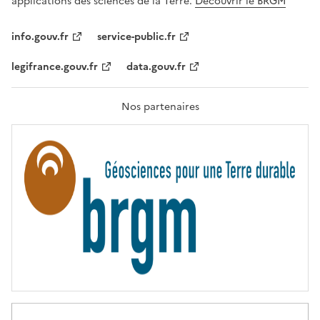
applications des sciences de la Terre.
Découvrir le BRGM
L
I
T
info.gouv.fr
service-public.fr
É
,
legifrance.gouv.fr
data.gouv.fr
F
R
A
T
Nos partenaires
E
R
N
I
T
É