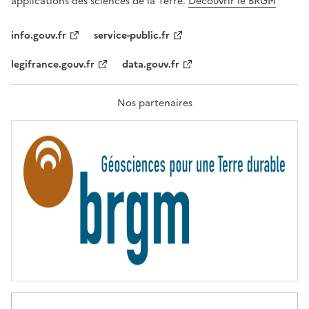
applications des sciences de la Terre.
Découvrir le BRGM
L
I
T
info.gouv.fr
service-public.fr
É
,
legifrance.gouv.fr
data.gouv.fr
F
R
A
T
Nos partenaires
E
R
N
I
T
É