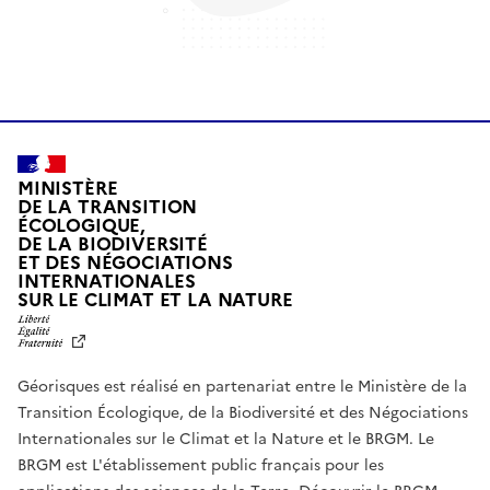
MINISTÈRE
DE LA TRANSITION
ÉCOLOGIQUE,
DE LA BIODIVERSITÉ
ET DES NÉGOCIATIONS
INTERNATIONALES
L
SUR LE CLIMAT ET LA NATURE
I
B
E
R
Géorisques est réalisé en partenariat entre le Ministère de la
T
É
Transition Écologique, de la Biodiversité et des Négociations
,
Internationales sur le Climat et la Nature et le BRGM. Le
É
G
BRGM est L'établissement public français pour les
A