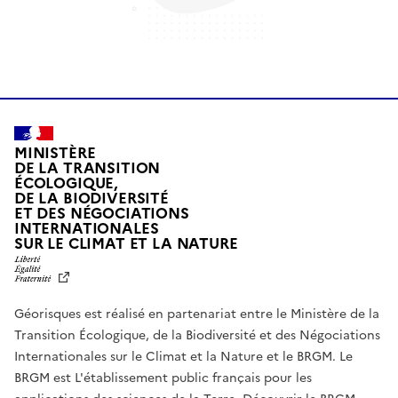
MINISTÈRE
DE LA TRANSITION
ÉCOLOGIQUE,
DE LA BIODIVERSITÉ
ET DES NÉGOCIATIONS
INTERNATIONALES
L
SUR LE CLIMAT ET LA NATURE
I
B
E
R
Géorisques est réalisé en partenariat entre le Ministère de la
T
É
Transition Écologique, de la Biodiversité et des Négociations
,
Internationales sur le Climat et la Nature et le BRGM. Le
É
G
BRGM est L'établissement public français pour les
A