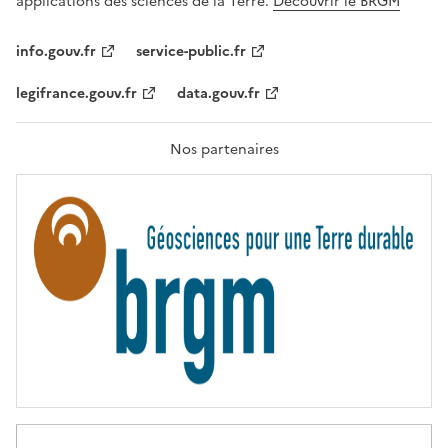
applications des sciences de la Terre.
Découvrir le BRGM
L
I
T
info.gouv.fr
service-public.fr
É
,
legifrance.gouv.fr
data.gouv.fr
F
R
A
T
Nos partenaires
E
R
N
I
T
É