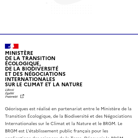
MINISTÈRE
DE LA TRANSITION
ÉCOLOGIQUE,
DE LA BIODIVERSITÉ
ET DES NÉGOCIATIONS
INTERNATIONALES
L
SUR LE CLIMAT ET LA NATURE
I
B
E
R
Géorisques est réalisé en partenariat entre le Ministère de la
T
É
Transition Écologique, de la Biodiversité et des Négociations
,
Internationales sur le Climat et la Nature et le BRGM. Le
É
G
BRGM est L'établissement public français pour les
A