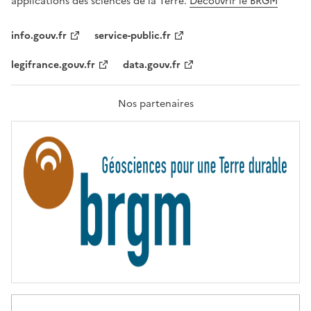
applications des sciences de la Terre.
Découvrir le BRGM
L
I
T
info.gouv.fr
service-public.fr
É
,
legifrance.gouv.fr
data.gouv.fr
F
R
A
T
Nos partenaires
E
R
N
I
T
É