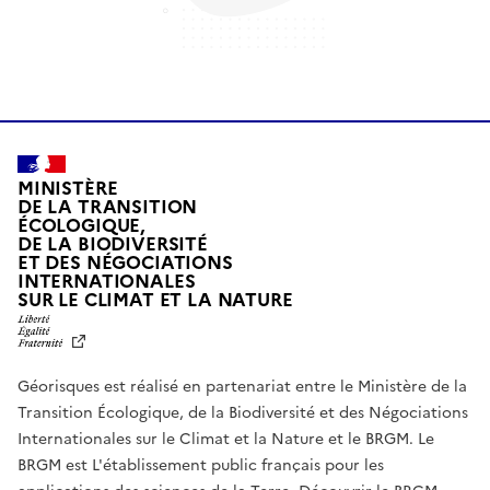
MINISTÈRE
DE LA TRANSITION
ÉCOLOGIQUE,
DE LA BIODIVERSITÉ
ET DES NÉGOCIATIONS
INTERNATIONALES
L
SUR LE CLIMAT ET LA NATURE
I
B
E
R
Géorisques est réalisé en partenariat entre le Ministère de la
T
É
Transition Écologique, de la Biodiversité et des Négociations
,
Internationales sur le Climat et la Nature et le BRGM. Le
É
G
BRGM est L'établissement public français pour les
A