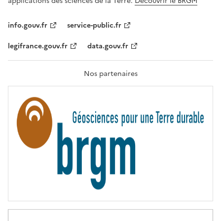
applications des sciences de la Terre.
Découvrir le BRGM
L
I
T
info.gouv.fr
service-public.fr
É
,
legifrance.gouv.fr
data.gouv.fr
F
R
A
T
Nos partenaires
E
R
N
I
T
É