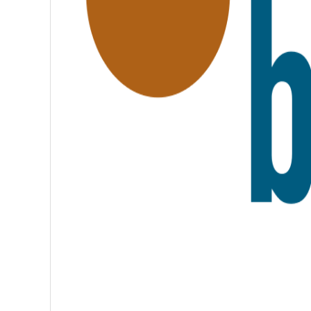
A
T
E
R
N
I
T
É