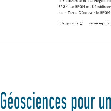
la Biodiversité et des Négociati
BRGM. Le BRGM est L'établissem
de la Terre.
Découvrir le BRGM
info.gouv.fr
service-publi