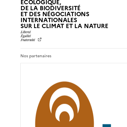
ÉCOLOGIQUE,
DE LA BIODIVERSITÉ
ET DES NÉGOCIATIONS
INTERNATIONALES
L
SUR LE CLIMAT ET LA NATURE
I
B
E
R
T
Nos partenaires
É
,
É
G
A
L
I
T
É
,
F
R