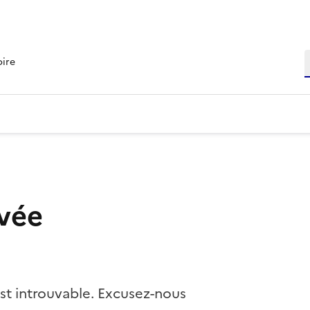
R
oire
vée
st introuvable. Excusez-nous