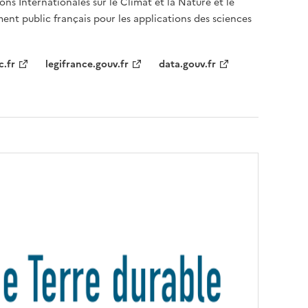
ons Internationales sur le Climat et la Nature et le
ent public français pour les applications des sciences
c.fr
legifrance.gouv.fr
data.gouv.fr