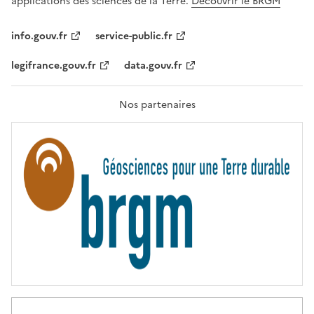
applications des sciences de la Terre.
Découvrir le BRGM
L
I
T
info.gouv.fr
service-public.fr
É
,
legifrance.gouv.fr
data.gouv.fr
F
R
A
T
Nos partenaires
E
R
N
I
T
É