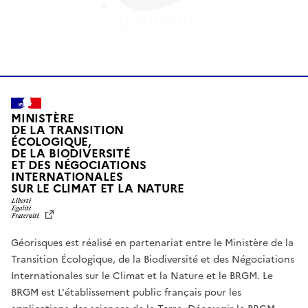
MINISTÈRE
DE LA TRANSITION
ÉCOLOGIQUE,
DE LA BIODIVERSITÉ
ET DES NÉGOCIATIONS
INTERNATIONALES
L
SUR LE CLIMAT ET LA NATURE
I
B
E
R
Géorisques est réalisé en partenariat entre le Ministère de la
T
É
Transition Écologique, de la Biodiversité et des Négociations
,
Internationales sur le Climat et la Nature et le BRGM. Le
É
G
BRGM est L'établissement public français pour les
A