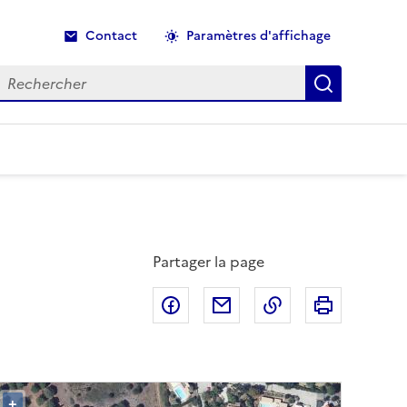
Contact
Paramètres d'affichage
echercher
Recherche
Partager la page
Partager sur Facebook
Partager par email
Copier dans le p
Imprimer
+