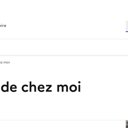
R
oire
ez moi
s de chez moi