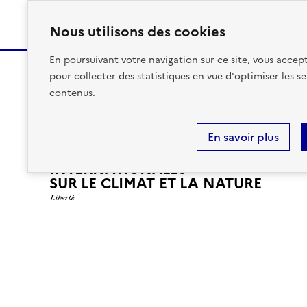
Nous utilisons des cookies
En poursuivant votre navigation sur ce site, vous accept
pour collecter des statistiques en vue d'optimiser les se
contenus.
MINISTÈRE
DE LA TRANSITION
ÉCOLOGIQUE,
En savoir plus
DE LA BIODIVERSITÉ
ET DES NÉGOCIATIONS
INTERNATIONALES
L
SUR LE CLIMAT ET LA NATURE
I
B
E
R
T
Nos partenaires
É
,
É