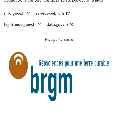
applications des sciences de la Terre.
Découvrir le BRGM
L
I
T
info.gouv.fr
service-public.fr
É
,
legifrance.gouv.fr
data.gouv.fr
F
R
A
T
Nos partenaires
E
R
N
I
T
É