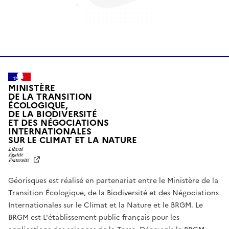
MINISTÈRE
DE LA TRANSITION
ÉCOLOGIQUE,
DE LA BIODIVERSITÉ
ET DES NÉGOCIATIONS
INTERNATIONALES
L
SUR LE CLIMAT ET LA NATURE
I
B
E
R
Géorisques est réalisé en partenariat entre le Ministère de la
T
É
Transition Écologique, de la Biodiversité et des Négociations
,
Internationales sur le Climat et la Nature et le BRGM. Le
É
G
BRGM est L'établissement public français pour les
A