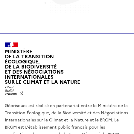
MINISTÈRE
DE LA TRANSITION
ÉCOLOGIQUE,
DE LA BIODIVERSITÉ
ET DES NÉGOCIATIONS
INTERNATIONALES
L
SUR LE CLIMAT ET LA NATURE
I
B
E
R
Géorisques est réalisé en partenariat entre le Ministère de la
T
É
Transition Écologique, de la Biodiversité et des Négociations
,
Internationales sur le Climat et la Nature et le BRGM. Le
É
G
BRGM est L'établissement public français pour les
A