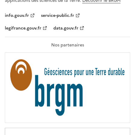
applications des sciences de la Terre.
Découvrir le BRGM
L
I
T
info.gouv.fr
service-public.fr
É
,
legifrance.gouv.fr
data.gouv.fr
F
R
A
T
Nos partenaires
E
R
N
I
T
É