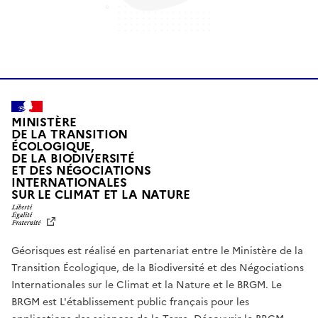
MINISTÈRE
DE LA TRANSITION
ÉCOLOGIQUE,
DE LA BIODIVERSITÉ
ET DES NÉGOCIATIONS
INTERNATIONALES
L
SUR LE CLIMAT ET LA NATURE
I
B
E
R
Géorisques est réalisé en partenariat entre le Ministère de la
T
É
Transition Écologique, de la Biodiversité et des Négociations
,
Internationales sur le Climat et la Nature et le BRGM. Le
É
G
BRGM est L'établissement public français pour les
A