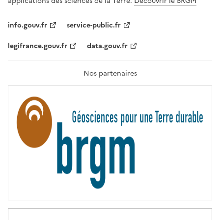
applications des sciences de la Terre.
Découvrir le BRGM
L
I
T
info.gouv.fr
service-public.fr
É
,
legifrance.gouv.fr
data.gouv.fr
F
R
A
T
Nos partenaires
E
R
N
I
T
É