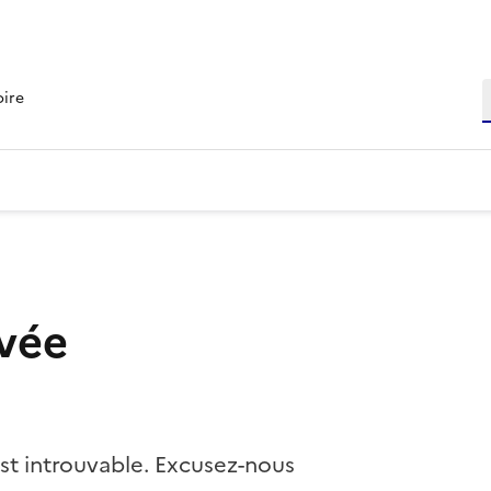
R
oire
vée
st introuvable. Excusez-nous