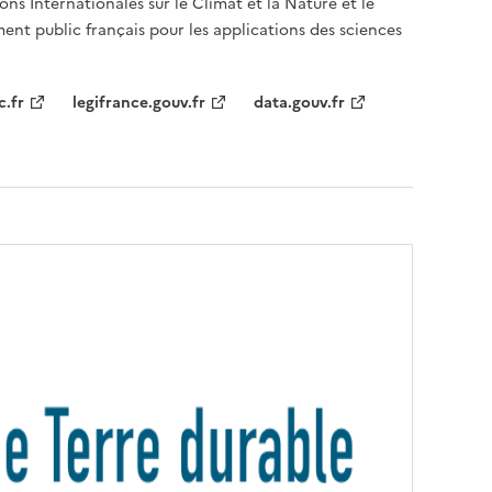
ons Internationales sur le Climat et la Nature et le
ent public français pour les applications des sciences
c.fr
legifrance.gouv.fr
data.gouv.fr