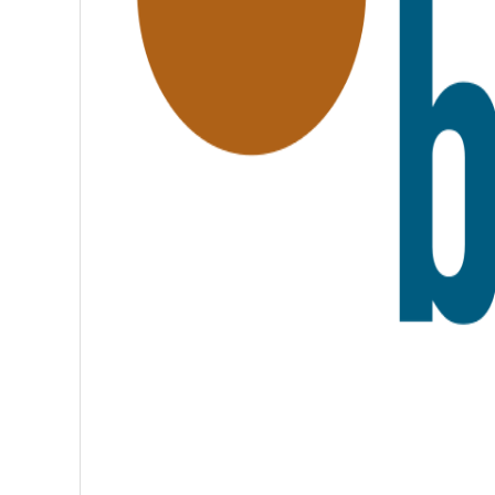
A
T
E
R
N
I
T
É