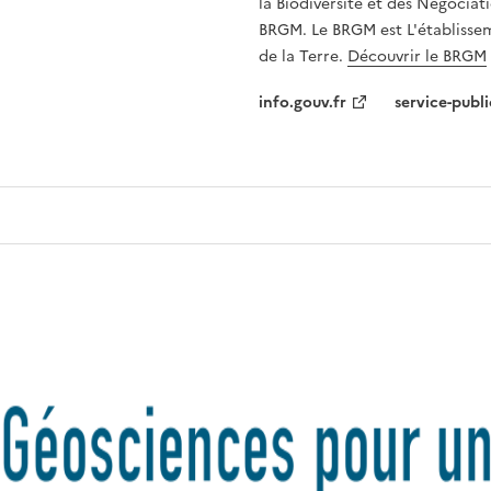
la Biodiversité et des Négociati
BRGM. Le BRGM est L'établissem
de la Terre.
Découvrir le BRGM
info.gouv.fr
service-publi