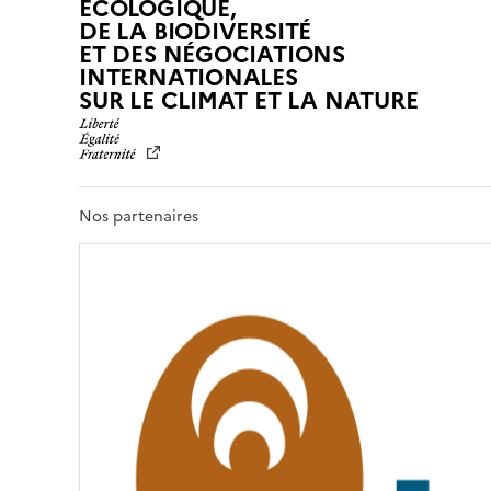
ÉCOLOGIQUE,
DE LA BIODIVERSITÉ
ET DES NÉGOCIATIONS
INTERNATIONALES
L
SUR LE CLIMAT ET LA NATURE
I
B
E
R
T
Nos partenaires
É
,
É
G
A
L
I
T
É
,
F
R