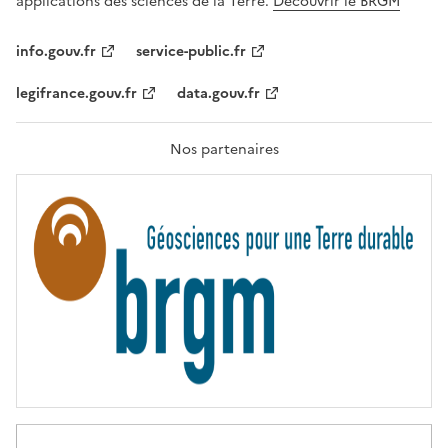
applications des sciences de la Terre.
Découvrir le BRGM
L
I
T
info.gouv.fr
service-public.fr
É
,
legifrance.gouv.fr
data.gouv.fr
F
R
A
T
Nos partenaires
E
R
N
I
T
É