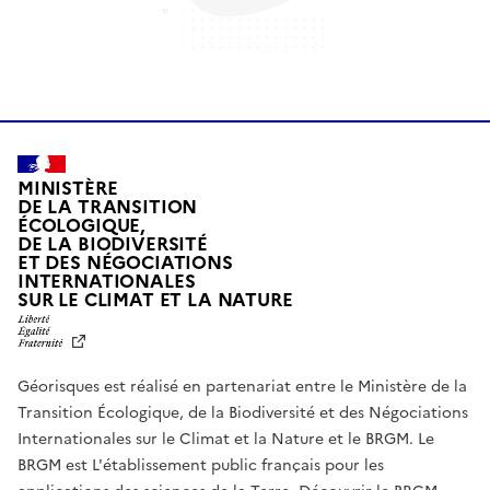
MINISTÈRE
DE LA TRANSITION
ÉCOLOGIQUE,
DE LA BIODIVERSITÉ
ET DES NÉGOCIATIONS
INTERNATIONALES
L
SUR LE CLIMAT ET LA NATURE
I
B
E
R
Géorisques est réalisé en partenariat entre le Ministère de la
T
É
Transition Écologique, de la Biodiversité et des Négociations
,
Internationales sur le Climat et la Nature et le BRGM. Le
É
G
BRGM est L'établissement public français pour les
A