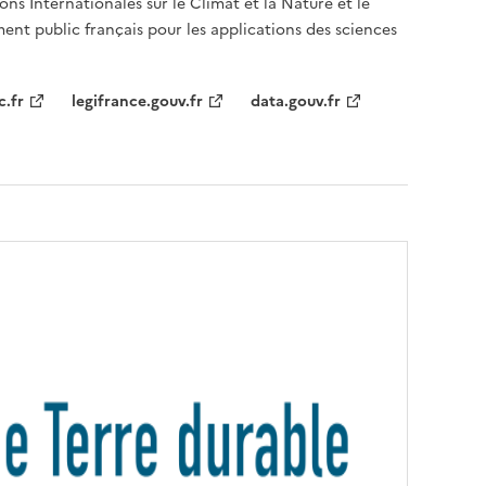
ons Internationales sur le Climat et la Nature et le
ent public français pour les applications des sciences
c.fr
legifrance.gouv.fr
data.gouv.fr