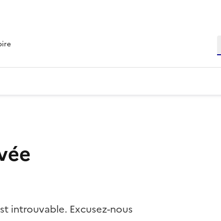
R
oire
vée
st introuvable. Excusez-nous