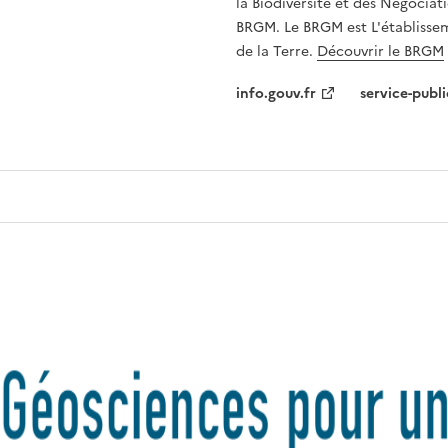
la Biodiversité et des Négociati
BRGM. Le BRGM est L'établissem
de la Terre.
Découvrir le BRGM
info.gouv.fr
service-publi