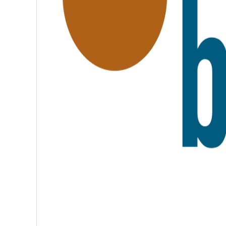
A
T
E
R
N
I
T
É