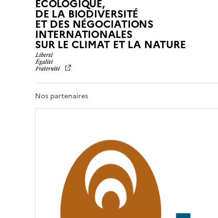
ÉCOLOGIQUE,
DE LA BIODIVERSITÉ
ET DES NÉGOCIATIONS
INTERNATIONALES
L
SUR LE CLIMAT ET LA NATURE
I
B
E
R
T
Nos partenaires
É
,
É
G
A
L
I
T
É
,
F
R