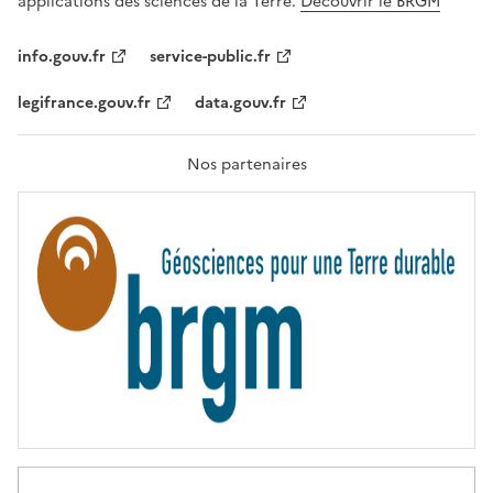
applications des sciences de la Terre.
Découvrir le BRGM
L
I
T
info.gouv.fr
service-public.fr
É
,
legifrance.gouv.fr
data.gouv.fr
F
R
A
T
Nos partenaires
E
R
N
I
T
É