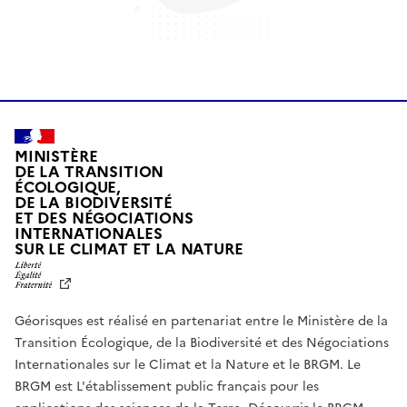
MINISTÈRE
DE LA TRANSITION
ÉCOLOGIQUE,
DE LA BIODIVERSITÉ
ET DES NÉGOCIATIONS
INTERNATIONALES
L
SUR LE CLIMAT ET LA NATURE
I
B
E
R
Géorisques est réalisé en partenariat entre le Ministère de la
T
É
Transition Écologique, de la Biodiversité et des Négociations
,
Internationales sur le Climat et la Nature et le BRGM. Le
É
G
BRGM est L'établissement public français pour les
A